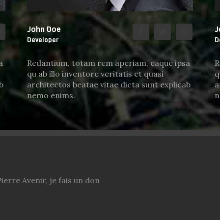
John Doe
J
Developer
D
a
Redantium, totam rem aperiam, eaque ipsa
R
qu ab illo inventore veritatis et quasi
q
b
architectos beatae vitae dicta sunt explicab
a
nemo enims.
n
ierre Avenir, je fais un don