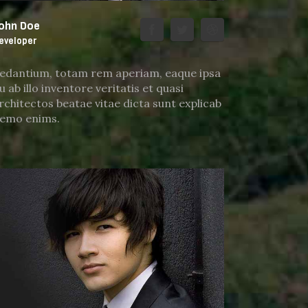
ohn Doe
eveloper
edantium, totam rem aperiam, eaque ipsa
u ab illo inventore veritatis et quasi
rchitectos beatae vitae dicta sunt explicab
emo enims.