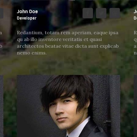
John Doe
J
Developer
D
a
Redantium, totam rem aperiam, eaque ipsa
R
qu ab illo inventore veritatis et quasi
q
b
architectos beatae vitae dicta sunt explicab
a
nemo enims.
n