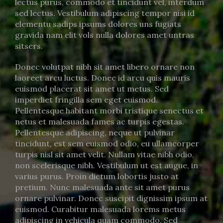
lectus purus, commodo et tincidunt vel, interdum
sed lectus. Vestibulum adipiscing tempor nisi id
elementu sadips ipsums dolores uns fugiats
gravida nam elit vols nulla dolores amet untras
sitsers.
Donec volutpat nibh sit amet libero ornare non
laoreet arcu luctus. Donec id arcu quis mauris
euismod placerat sit amet ut metus. Sed
imperdiet fringilla sem eget euismod.
Pellentesque habitant morbi tristique senectus et
netus et malesuada fames ac turpis egestas.
Pellentesque adipiscing, neque ut pulvinar
tincidunt, est sem euismod odio, eu ullamcorper
turpis nisl sit amet velit. Nullam vitae nibh odio,
non scelerisque nibh. Vestibulum ut est augue, in
varius purus. Proin dictum lobortis justo at
pretium. Nunc malesuada ante sit amet purus
ornare pulvinar. Donec suscipit dignissim ipsum at
euismod. Curabitur malesuada lorems metus
adipiscing in vehicula quam commodo. Sed