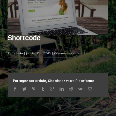
Shortcode
sur
Par
admin
|
janvier 15th, 2015
|
Commentaires fermés
Shortcode
Partagez cet article, Choisissez votre Plateforme!