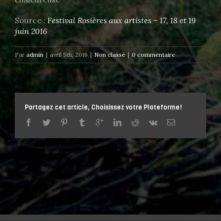
Source :
Festival Rosières aux artistes – 17, 18 et 19
juin 2016
Par
admin
|
avril 5th, 2016
|
Non classé
|
0 commentaire
Partagez cet article, Choisissez votre Plateforme!